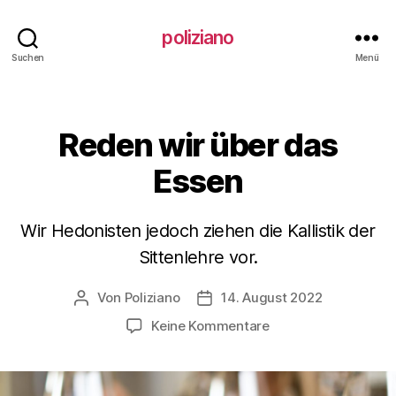
poliziano
Suchen
Menü
Reden wir über das
Kategorien
Essen
Wir Hedonisten jedoch ziehen die Kallistik der
Sittenlehre vor.
Von
Poliziano
14. August 2022
Beitragsautor
Veröffentlichungsdatum
zu
Keine Kommentare
Reden
wir
über