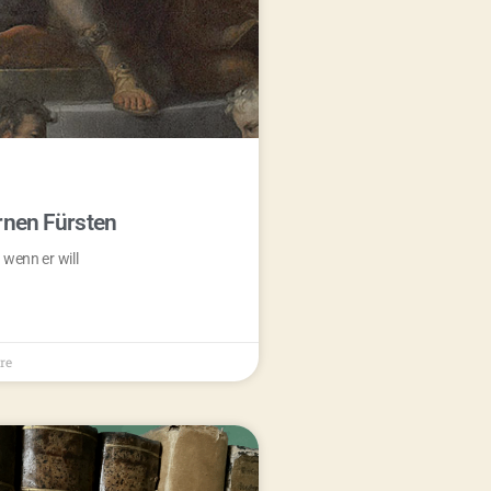
rnen Fürsten
 wenn er will
re