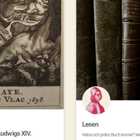
Lesen
Ludwigs XIV.
Wieso ich jedes Buch kenne? Wei