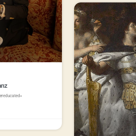
anz
vereducated«