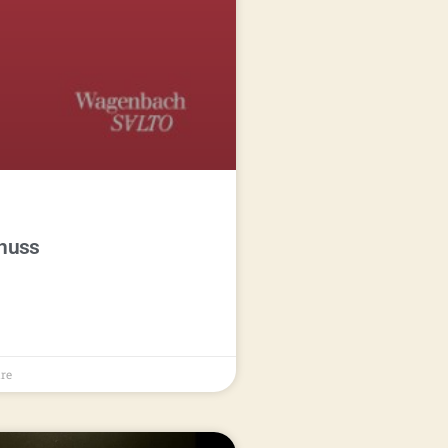
nuss
re