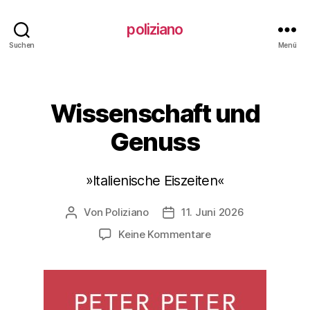
poliziano
Suchen
Menü
Wissenschaft und
Kategorien
Genuss
»Italienische Eiszeiten«
Von
Poliziano
11. Juni 2026
Beitragsautor
Veröffentlichungsdatum
zu
Keine Kommentare
Wissenschaft
und
Genuss