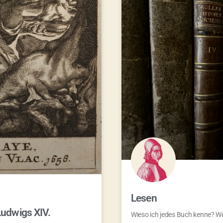
Lesen
Ludwigs XIV.
Wieso ich jedes Buch kenne? Wei