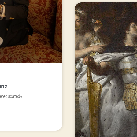
anz
vereducated«