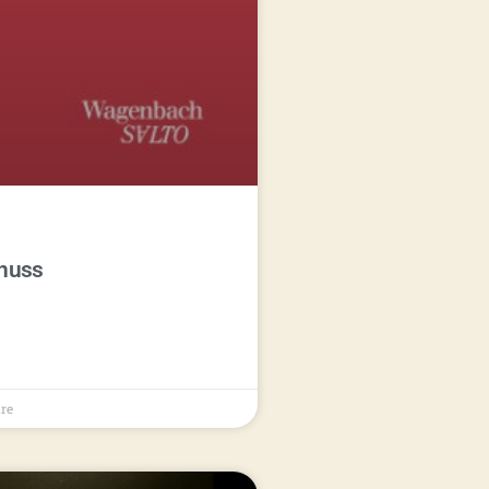
nuss
re