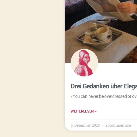
Drei Gedanken über Eleg
»You can never be overdressed or o
WEITERLESEN »
6. Dezember 2025
2 Kommentare