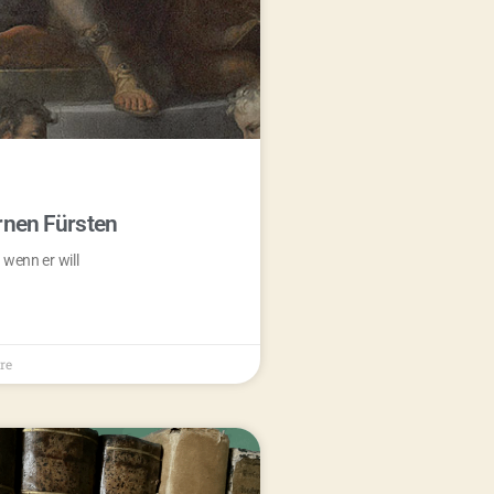
rnen Fürsten
 wenn er will
re