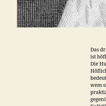
Das dr
ist höf
Die Hu
Höflic
bedeut
wem si
prakti
gegenü