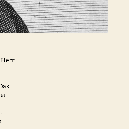
n Herr
 Das
ber
t
e