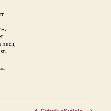
rr
n«.
er
 nach,
st.
ias
,
4. Gebot: »Suits!«
→