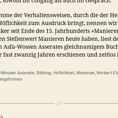
, sowohl im Umgang als auch im Gespräch.
mme der Verhaltensweisen, durch die der He
Höflichkeit zum Ausdruck bringt, nennen wir
iker seit Ende des 15. Jahrhunderts »Maniere
n Stellenwert Manieren heute haben, liest d
n Asfa-Wossen Asserates gleichnamigem Buch
r fast zwanzig Jahren erschienen und zeitlos i
-Wossen Asserate
,
Bildung
,
Höflichkeit
,
Manieren
,
Norbert El
rter
ngsformen
)