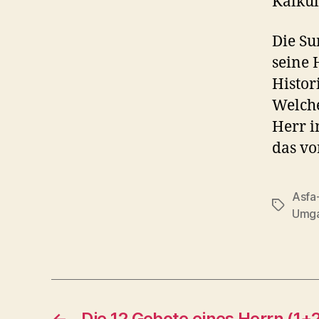
Kalkül
Die Su
seine 
Histor
Welche
Herr i
das vo
Asfa
Schlagwö
Umga
←
Die 12 Gebote eines Herrn (1+2