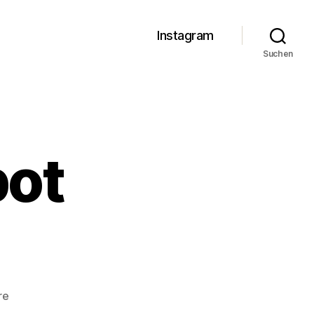
Instagram
Suchen
bot
zu
re
Das